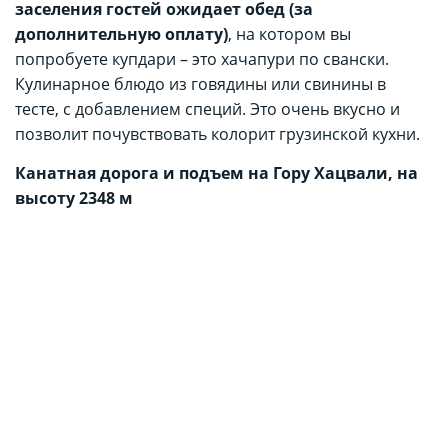
заселения гостей ожидает обед (за
дополнительную оплату)
, на котором вы
попробуете купдари – это хачапури по свански.
Кулинарное блюдо из говядины или свинины в
тесте, с добавлением специй. Это очень вкусно и
позволит почувствовать колорит грузинской кухни.
Канатная дорога и подъем на Гору Хацвали, на
высоту 2348 м
После обеда, нас ожидает увлекательная прогулка к
горе “Хацвали” и подъем и спуск на канатной
дороге. Наслаждайтесь каждым моментом вашего
пребывания здесь! Оставьте все мысли и просто
наслаждайтесь!
Одни из самых красивых качелей в Горах
Хешкили
Для ваших Вау фото!